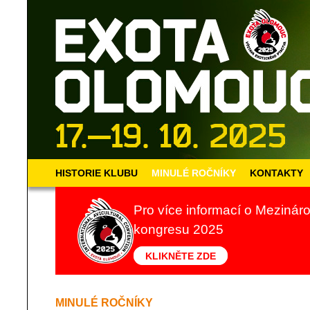
HISTORIE KLUBU
MINULÉ ROČNÍKY
KONTAKTY
Pro více informací o Meziná
kongresu 2025
KLIKNĚTE ZDE
MINULÉ ROČNÍKY